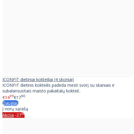
ICONFIT dietiniai kokteiliai (4 skoniai)
ICONFIT dietinis kokteilis padeda mesti svorį su skaniais ir
subalansuotais maisto pakaitalų kokteil..
99
90
€14
€17
Daugiau
Į norų sąrašą
%
Akcija
-27