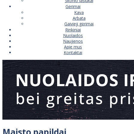
Skonio lašiukai
Gėrimai
Kava
Arbata
Gaivieji gėrimai
Rinkiniai
Nuolaidos
Naujienos
Apie mus
Kontaktai
Maisto papildai