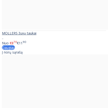
MOLLERS žuvų taukai
..
70
90
Nuo
€8
€11
Daugiau
Į norų sąrašą