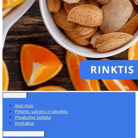
Informacija
Apie mus
Pirkimo sąlygos ir taisyklės
Privatumo politika
Kontaktai
Klientų aptarnavimas