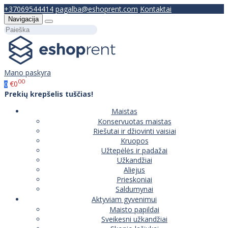
+37069544414
pagalba@eshoprent.com
Kontaktai
Navigacija
Mano paskyra
00
€0
0
Prekių krepšelis tuščias!
Maistas
Konservuotas maistas
Riešutai ir džiovinti vaisiai
Kruopos
Užtepėlės ir padažai
Užkandžiai
Aliejus
Prieskoniai
Saldumynai
Aktyviam gyvenimui
Maisto papildai
Sveikesni užkandžiai