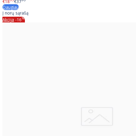
95
90
€18
€37
Daugiau
Į norų sąrašą
%
Akcija
-16