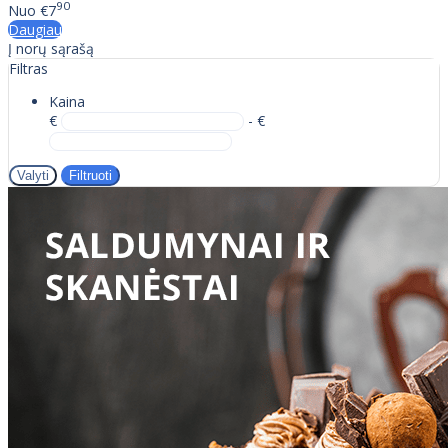
90
Nuo
€7
Daugiau
Į norų sąrašą
Filtras
Kaina
€
- €
Valyti
Filtruoti