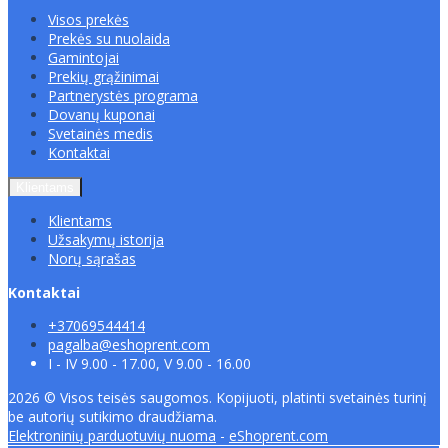
Visos prekės
Prekės su nuolaida
Gamintojai
Prekių grąžinimai
Partnerystės programa
Dovanų kuponai
Svetainės medis
Kontaktai
Klientams
Klientams
Užsakymų istorija
Norų sąrašas
Kontaktai
+37069544414
pagalba@eshoprent.com
I - IV 9.00 - 17.00, V 9.00 - 16.00
2026 © Visos teisės saugomos. Kopijuoti, platinti svetainės turinį
be autorių sutikimo draudžiama.
Elektroninių parduotuvių nuoma
-
eShoprent.com