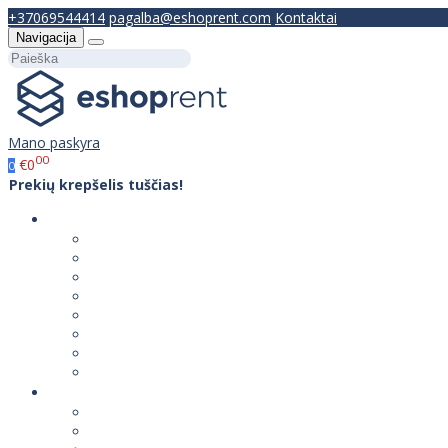
+37069544414
pagalba@eshoprent.com
Kontaktai
Navigacija
Mano paskyra
00
€0
0
Prekių krepšelis tuščias!