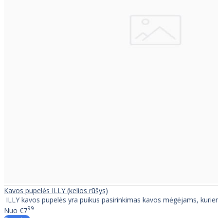
Kavos pupelės ILLY (kelios rūšys)
ILLY kavos pupelės yra puikus pasirinkimas kavos mėgėjams, kuriem
99
Nuo
€7