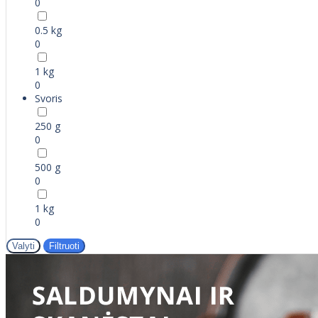
0
0.5 kg
0
1 kg
0
Svoris
250 g
0
500 g
0
1 kg
0
Valyti
Filtruoti