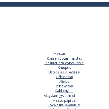
Maistas
Konservuotas maistas
Riešutai ir džiovinti vaisiai
Kruopos
Užtepėlės ir padažai
Užkandžiai
Aliejus
Prieskoniai
Saldumynai
Aktyviam gyvenimui
Maisto papildai
Sveikesni užkandžiai