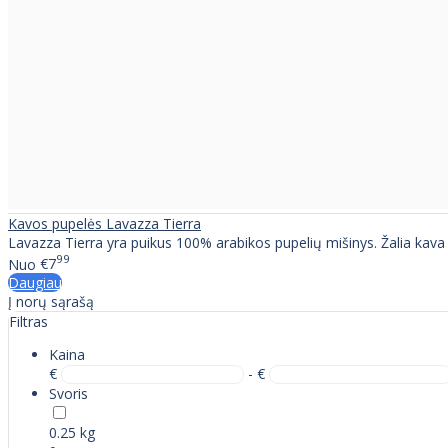
Kavos pupelės Lavazza Tierra
Lavazza Tierra yra puikus 100% arabikos pupelių mišinys. Žalia kava 
99
Nuo
€7
Daugiau
Į norų sąrašą
Filtras
Kaina
€
- €
Svoris
0.25 kg