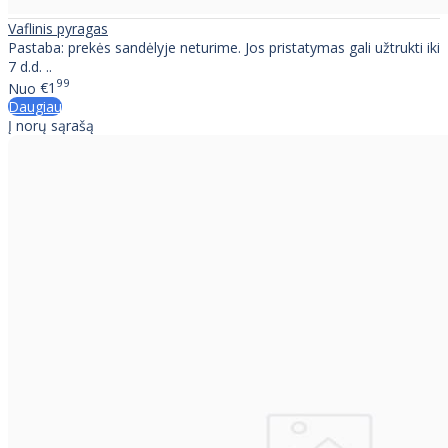
Vaflinis pyragas
Pastaba: prekės sandėlyje neturime. Jos pristatymas gali užtrukti iki
7 d.d. ..
99
Nuo
€1
Daugiau
Į norų sąrašą