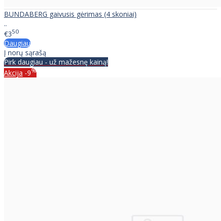
BUNDABERG gaivusis gėrimas (4 skoniai)
..
50
€3
Daugiau
Į norų sąrašą
Pirk daugiau - už mažesnę kainą!
%
Akcija
-9