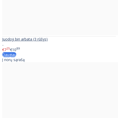
Juodoji biri arbata (3 rūšys)
..
25
89
€7
€10
Daugiau
Į norų sąrašą