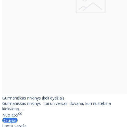
Gurmaniškas rinkinys (keli dydžiai)
Gurmaniškas rinkinys - tai universali dovana, kuri nustebina
kiekvieną. ..
00
Nuo
€65
Daugiau
Į norų sąrašą