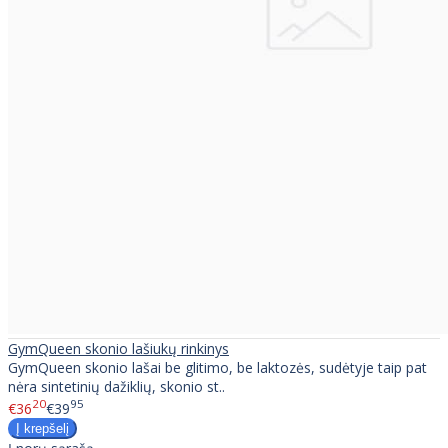
GymQueen skonio lašiukų rinkinys
GymQueen skonio lašai be glitimo, be laktozės, sudėtyje taip pat
nėra sintetinių dažiklių, skonio st..
20
95
€36
€39