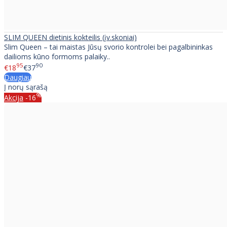
SLIM QUEEN dietinis kokteilis (įv.skoniai)
Slim Queen – tai maistas Jūsų svorio kontrolei bei pagalbininkas
dailioms kūno formoms palaiky..
95
90
€18
€37
Daugiau
Į norų sąrašą
%
Akcija
-16