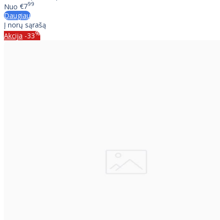
99
Nuo
€7
Daugiau
Į norų sąrašą
%
Akcija
-33