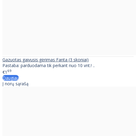
Gazuotas gaivusis gėrimas Fanta (3 skoniai)
Pastaba: parduodama tik perkant nuo 10 vnt.! ..
69
€1
Daugiau
Į norų sąrašą