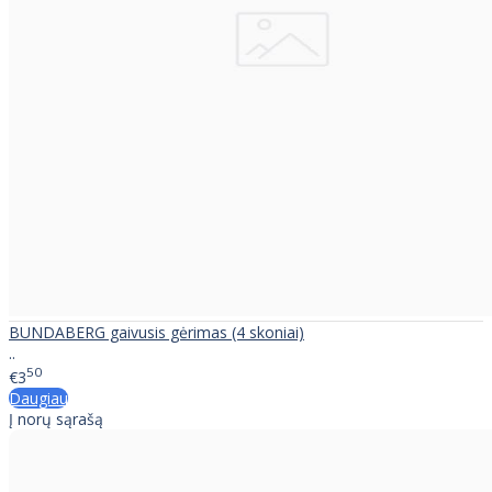
BUNDABERG gaivusis gėrimas (4 skoniai)
..
50
€3
Daugiau
Į norų sąrašą