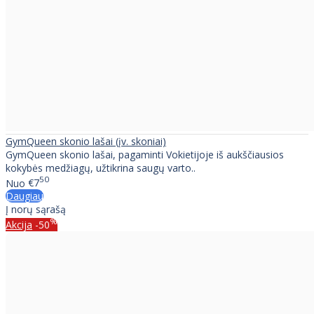
GymQueen skonio lašai (įv. skoniai)
GymQueen skonio lašai, pagaminti Vokietijoje iš aukščiausios
kokybės medžiagų, užtikrina saugų varto..
50
Nuo
€7
Daugiau
Į norų sąrašą
%
Akcija
-50