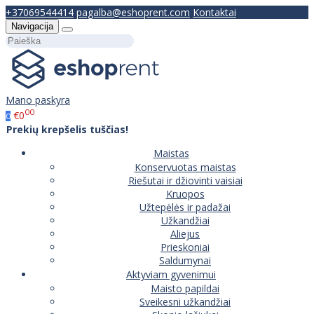
+37069544414
pagalba@eshoprent.com
Kontaktai
Navigacija
Mano paskyra
00
€0
0
Prekių krepšelis tuščias!
Maistas
Konservuotas maistas
Riešutai ir džiovinti vaisiai
Kruopos
Užtepėlės ir padažai
Užkandžiai
Aliejus
Prieskoniai
Saldumynai
Aktyviam gyvenimui
Maisto papildai
Sveikesni užkandžiai