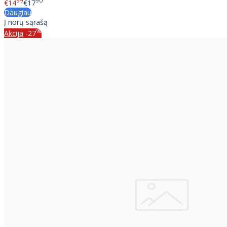
99
90
€14
€17
Daugiau
Į norų sąrašą
%
Akcija
-27