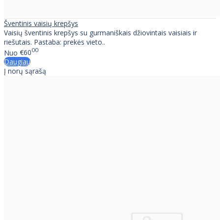
Šventinis vaisių krepšys
Vaisių šventinis krepšys su gurmaniškais džiovintais vaisiais ir
riešutais. Pastaba: prekės vieto..
00
Nuo
€60
Daugiau
Į norų sąrašą