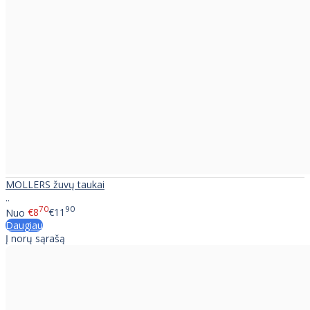
MOLLERS žuvų taukai
..
70
90
Nuo
€8
€11
Daugiau
Į norų sąrašą