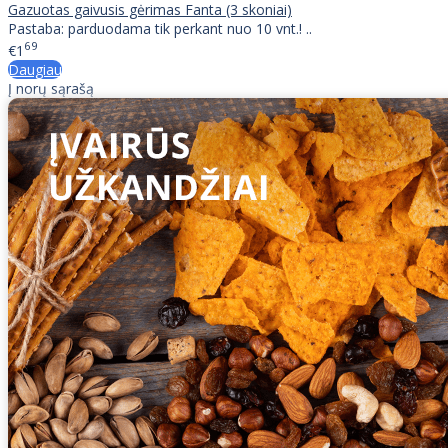
Gazuotas gaivusis gėrimas Fanta (3 skoniai)
Pastaba: parduodama tik perkant nuo 10 vnt.! ..
69
€1
Daugiau
Į norų sąrašą