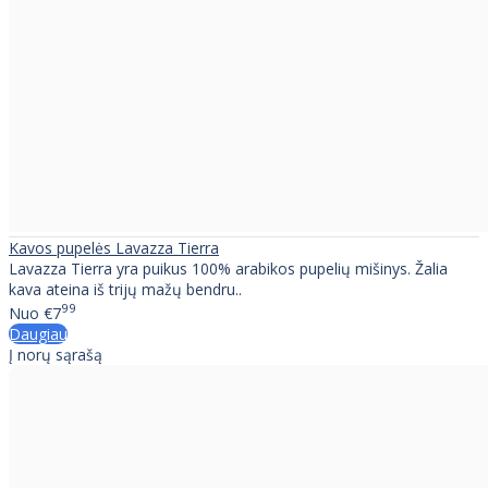
Kavos pupelės Lavazza Tierra
Lavazza Tierra yra puikus 100% arabikos pupelių mišinys. Žalia
kava ateina iš trijų mažų bendru..
99
Nuo
€7
Daugiau
Į norų sąrašą