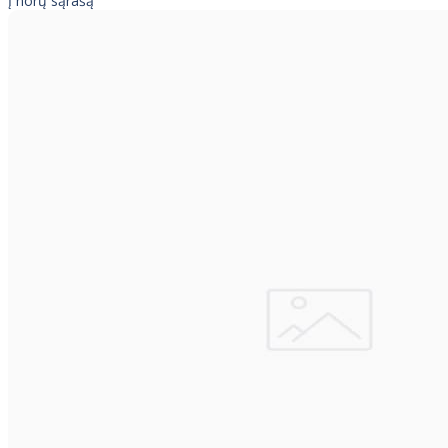
Į norų sąrašą