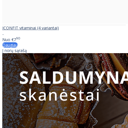
ICONFIT vitaminai (4 variantai)
..
90
Nuo
€7
Daugiau
Į norų sąrašą