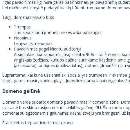
Ilgas pavadinimas irgi nėra geras pasirinkimas. Jei pavadinimą sudaro
bei mažesnė tikimybė padaryti klaidą būtent trumpame domeno pavad
Taigi, domenas privalo būti:
Trumpas
Turi atvaizduoti įmonės prekes arba paslaugas
Nepainus
Lengvai įsimenamas
Pavadinimas pagal klientų auditoriją
Atsiminkite, kur randatės. Jūsų klientai 90% – tai žmonės, kuri
angliškais žodžiais, kuriuos dažnai sutinkame kasdieniniame gy
(aksesuarai), antiques (antikvariatas), clothes (drabužiai) jau
Suprantama, kai kurie užsienietiški žodžiai yra trumpesni ir skamba ger
shop, game, music, vodka, play… Jums lieka: arba labai originalus ž
Domeno galūnė
Domeno vardą sudaro: domeno pavadinimas ir domeno zona. Domeno zon
svetainė bus skirta rusijos rinkai – rinkitės galūnę .RU. Šiuo metu
domenai su egzotinėmis galūnėmis dažnu atveju yra brangesni už ki
Štai keletas tarptautinių teminių zonų: