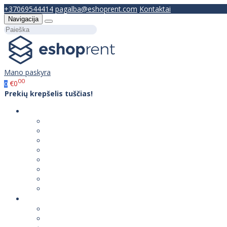
+37069544414
pagalba@eshoprent.com
Kontaktai
Navigacija
Mano paskyra
00
€0
0
Prekių krepšelis tuščias!