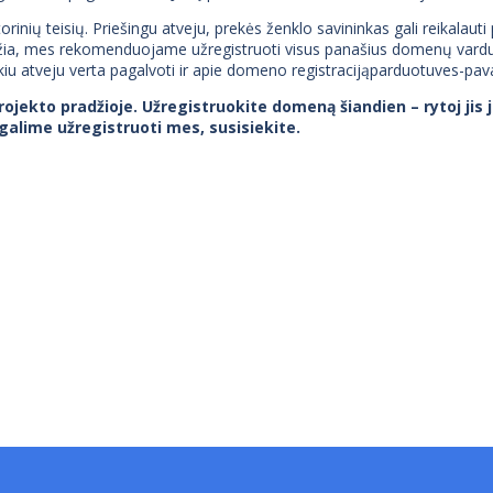
rinių teisių. Priešingu atveju, prekės ženklo savininkas gali reikalaut
idžia, mes rekomenduojame užregistruoti visus panašius domenų vardus
iu atveju verta pagalvoti ir apie domeno registracijąparduotuves-pa
kto pradžioje. Užregistruokite domeną šiandien – rytoj jis jau
galime užregistruoti mes, susisiekite.