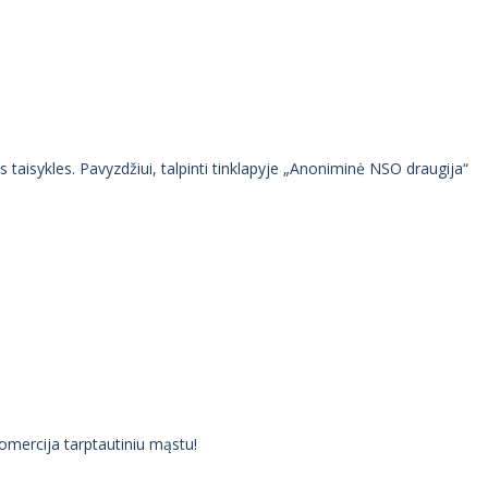
 taisykles. Pavyzdžiui, talpinti tinklapyje „Anoniminė NSO draugija“
komercija tarptautiniu mąstu!