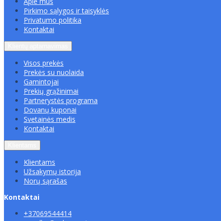
Apie mus
Pirkimo sąlygos ir taisyklės
Privatumo politika
Kontaktai
Klientų aptarnavimas
Visos prekės
Prekės su nuolaida
Gamintojai
Prekių grąžinimai
Partnerystės programa
Dovanų kuponai
Svetainės medis
Kontaktai
Klientams
Klientams
Užsakymų istorija
Norų sąrašas
Kontaktai
+37069544414