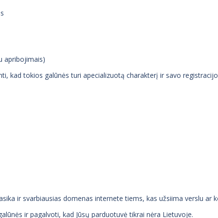
os
u apribojimais)
 kad tokios galūnės turi apecializuotą charakterį ir savo registracijos
lasika ir svarbiausias domenas internete tiems, kas užsiima verslu ar 
 galūnės ir pagalvoti, kad Jūsų parduotuvė tikrai nėra Lietuvoje.