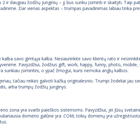
 2 ir daugiau žodžių junginių – jį bus sunku įsiminti ir skaityti. Taip
inime. Dar vienas aspektas – trumpas pavadinimas labiau tinka prekė
e kalba savo gimtąja kalba. Nesiaurinkite savo klientų rato ir nesirink
venime. Pavyzdžiui, žodžius gift, work, happy, funny, photo, mobile, sh
 yra sunkiau įsimintini, o ypač žmogui, kuris nemoka anglų kalbos.
iau, tačiau reikės galvoti kažką originalesnio. Trumpi žodeliai jau seni
odis, arba trumpų žodžių junginys.
a yra svarbi paieškos sistemoms. Pavyzdžiui, jei Jūsų svetainė skirt
 populiariausia domeno galūnė yra .COM, tokių domenų yra užregistruot
tus.