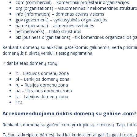
.com (commercial) – komerciniai projektai ir organizacijos
.org (organizations) – visuomeninės ir nekomercinės struktūr
.info (information) – domenas atviras visiems
.gov (goverment) – vyriausybinės organizacijos
.name (personal) – asmeninės svetainės
.net (networks) – tinklo struktūros
.biz (business organizations) – tik komercinės organizacijos (s
Renkantis domeną su aukščiau pateiktomis galūnėmis, verta prisiminti,
domeną .biz, skirtą verslui, tiesiog nepriimtina.
Ir dar keletas domenų zonų:
.lt – Lietuvos domenų zona
.pl – Lenkijos domenų zona
.ru – Rusijos domenų zona
.ua – Ukrainos domenų zona
.lv – Latvijos domenų zona
ir t.t.
Ar rekomenduojama rinktis domeną su galūne .com?
Renkantis domeną su galūne .com yra ir pliusų ir minusų. Taip, tai k
Tačiau, atkreipkite dėmesį, kad kai kurie klientai gali išsigąsti tokios