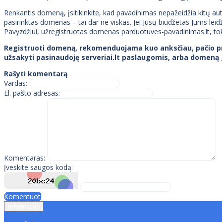
Renkantis domeną, įsitikinkite, kad pavadinimas nepažeidžia kitų auto
pasirinktas domenas – tai dar ne viskas. Jei Jūsų biudžetas Jums le
Pavyzdžiui, užregistruotas domenas parduotuves-pavadinimas.lt, tok
Registruoti domeną, rekomenduojama kuo anksčiau, pačio proje
užsakyti pasinaudoję serveriai.lt paslaugomis, arba domeną 
Rašyti komentarą
Vardas:
El. pašto adresas:
Komentaras:
Įveskite saugos kodą:
Komentuoti
Informacija