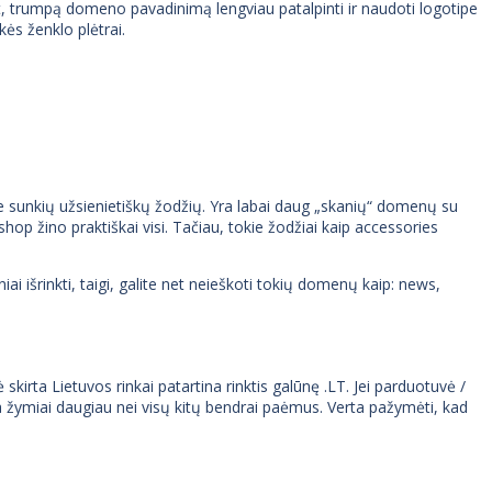
 pat, trumpą domeno pavadinimą lengviau patalpinti ir naudoti logotipe
s ženklo plėtrai.
ite sunkių užsienietiškų žodžių. Yra labai daug „skanių“ domenų su
op žino praktiškai visi. Tačiau, tokie žodžiai kaip accessories
ai išrinkti, taigi, galite net neieškoti tokių domenų kaip: news,
a Lietuvos rinkai patartina rinktis galūnę .LT. Jei parduotuvė /
a žymiai daugiau nei visų kitų bendrai paėmus. Verta pažymėti, kad