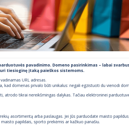
parduotuvės pavadinimo. Domeno pasirinkimas – labai svarbus ž
uri tiesioginę įtaką paieškos sistemoms.
p vadinamas URL adresas.
kad domenas privalo būti unikalus: negali egzistuoti du vienodi dom
uoti, atrodo tikrai nereikšmingas dalykas. Tačiau elektroninei parduotuve
ekių asortimentą arba paslaugas. Jei Jūs parduodate maisto papildus, 
i maisto papildais, sporto prekėmis ar kažkuo panašiu.