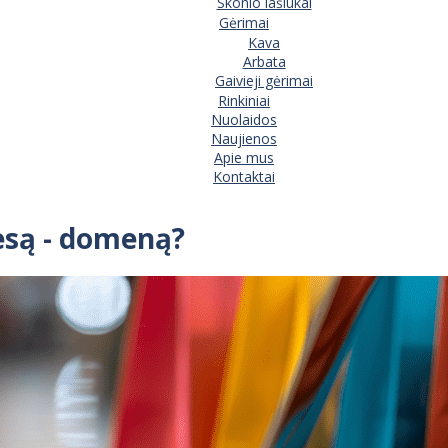
Skonio lašiukai
Gėrimai
Kava
Arbata
Gaivieji gėrimai
Rinkiniai
Nuolaidos
Naujienos
Apie mus
Kontaktai
resą - domeną?