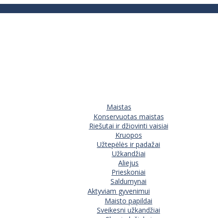
Maistas
Konservuotas maistas
Riešutai ir džiovinti vaisiai
Kruopos
Užtepėlės ir padažai
Užkandžiai
Aliejus
Prieskoniai
Saldumynai
Aktyviam gyvenimui
Maisto papildai
Sveikesni užkandžiai