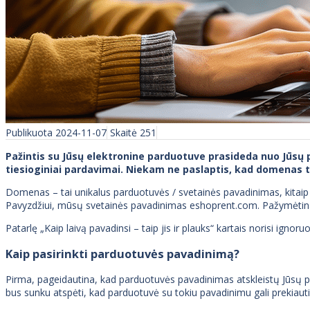
Publikuota 2024-11-07
Skaitė 251
Pažintis su Jūsų elektronine parduotuve prasideda nuo Jūsų 
tiesioginiai pardavimai. Niekam ne paslaptis, kad domenas t
Domenas – tai unikalus parduotuvės / svetainės pavadinimas, kitai
Pavyzdžiui, mūsų svetainės pavadinimas eshoprent.com. Pažymėtina, 
Patarlę „Kaip laivą pavadinsi – taip jis ir plauks“ kartais norisi ignor
Kaip pasirinkti parduotuvės pavadinimą?
Pirma, pageidautina, kad parduotuvės pavadinimas atskleistų Jūsų pr
bus sunku atspėti, kad parduotuvė su tokiu pavadinimu gali prekiaut