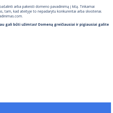
i pašalinti arba pakeisti domeno pavadinimą į kitą. Tinkamai
, tam, kad ateityje to nepadarytu konkurentai arba skvoteriai.
vadinimas.com.
 gali būti užimtas! Domeną greičiausiai ir pigiausiai galite