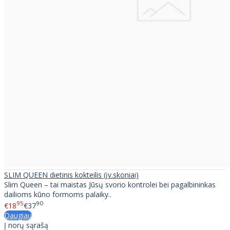
SLIM QUEEN dietinis kokteilis (įv.skoniai)
Slim Queen – tai maistas Jūsų svorio kontrolei bei pagalbininkas
dailioms kūno formoms palaiky..
95
90
€18
€37
Daugiau
Į norų sąrašą