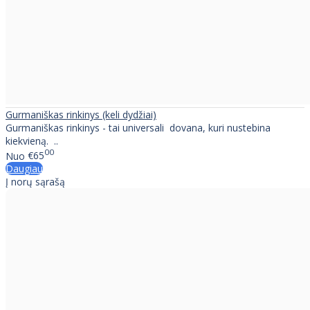
Gurmaniškas rinkinys (keli dydžiai)
Gurmaniškas rinkinys - tai universali dovana, kuri nustebina
kiekvieną. ..
00
Nuo
€65
Daugiau
Į norų sąrašą