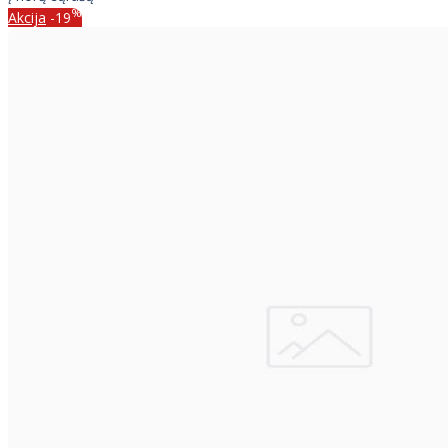
%
Akcija
-19