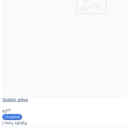
Skaldyti grikiai
..
49
€3
Į norų sąrašą