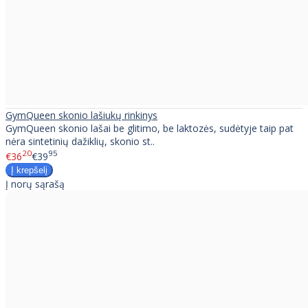
GymQueen skonio lašiukų rinkinys
GymQueen skonio lašai be glitimo, be laktozės, sudėtyje taip pat
nėra sintetinių dažiklių, skonio st..
20
95
€36
€39
Į norų sąrašą