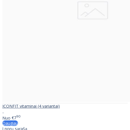
ICONFIT vitaminai (4 variantai)
..
90
Nuo
€7
Daugiau
Į norų sąrašą