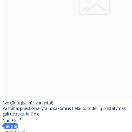
Svogūnai (įvairūs variantai)
Pastaba: prieskoniai yra užsakomi iš tiekėjo, todėl jų pristatymas
gali užtrukti iki 7 d.d. ..
30
Nuo
€3
Daugiau
Į norų sąrašą