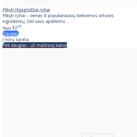
Plikyti|Ilgagrūdžiai ryžiai
Plikyti ryžiai – vienas iš populiariausių kiekvienos virtuvės
ingredientų. Dėl savo apdirbimo ..
39
Nuo
€2
Daugiau
Į norų sąrašą
Pirk daugiau - už mažesnę kainą!