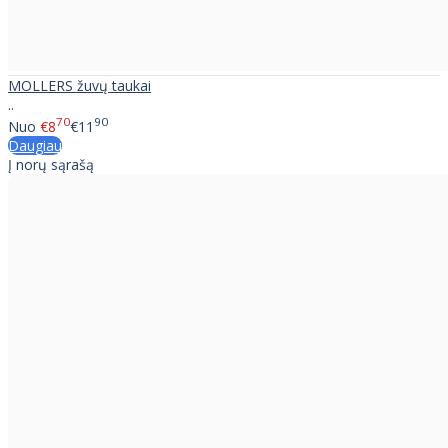
MOLLERS žuvų taukai
..
70
90
Nuo
€8
€11
Daugiau
Į norų sąrašą