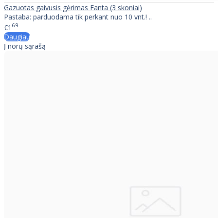
Gazuotas gaivusis gėrimas Fanta (3 skoniai)
Pastaba: parduodama tik perkant nuo 10 vnt.! ..
69
€1
Daugiau
Į norų sąrašą