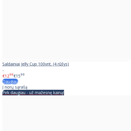
Saldainiai Jelly Cup 100vnt. (4 rūšys)
..
99
99
€12
€15
Daugiau
Į norų sąrašą
Pirk daugiau - už mažesnę kainą!