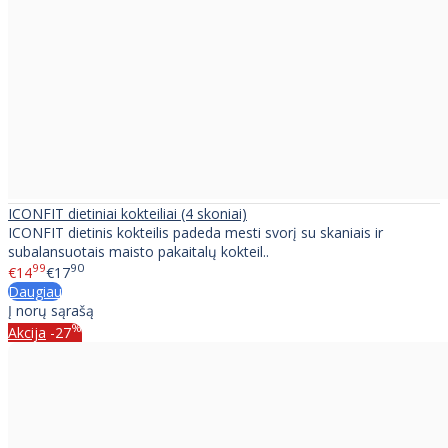
ICONFIT dietiniai kokteiliai (4 skoniai)
ICONFIT dietinis kokteilis padeda mesti svorį su skaniais ir
subalansuotais maisto pakaitalų kokteil..
99
90
€14
€17
Daugiau
Į norų sąrašą
%
Akcija
-27