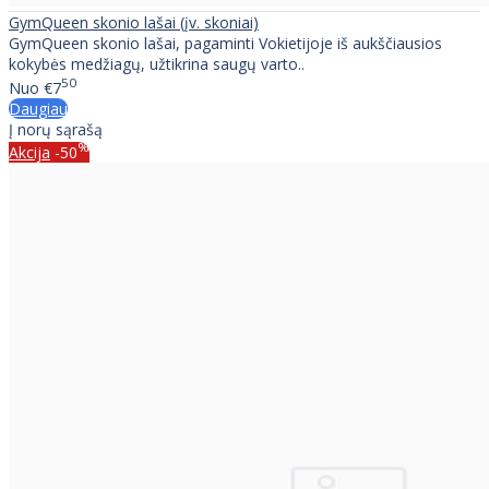
GymQueen skonio lašai (įv. skoniai)
GymQueen skonio lašai, pagaminti Vokietijoje iš aukščiausios
kokybės medžiagų, užtikrina saugų varto..
50
Nuo
€7
Daugiau
Į norų sąrašą
%
Akcija
-50