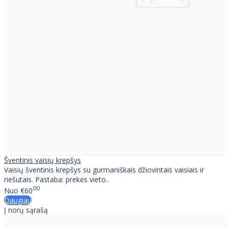
Šventinis vaisių krepšys
Vaisių šventinis krepšys su gurmaniškais džiovintais vaisiais ir
riešutais. Pastaba: prekės vieto..
00
Nuo
€60
Daugiau
Į norų sąrašą