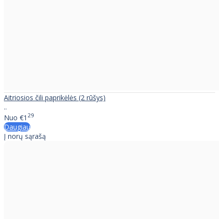
Aitriosios čili paprikėlės (2 rūšys)
..
29
Nuo
€1
Daugiau
Į norų sąrašą