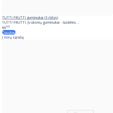
TUTTI FRUTTI guminukai (3 rūšys)
TUTTI FRUTTI. Įv.skonių guminukai - lazdelės. ..
50
€6
Daugiau
Į norų sąrašą