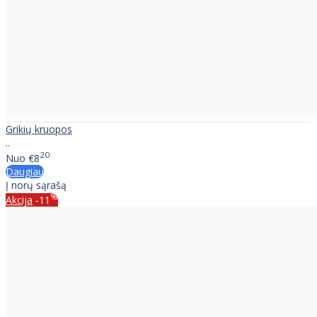
Grikių kruopos
..
20
Nuo
€8
Daugiau
Į norų sąrašą
%
Akcija
-11