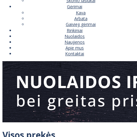
Skonio lašiukai
Gėrimai
Kava
Arbata
Gaivieji gėrimai
Rinkiniai
Nuolaidos
Naujienos
Apie mus
Kontaktai
Visos prekės