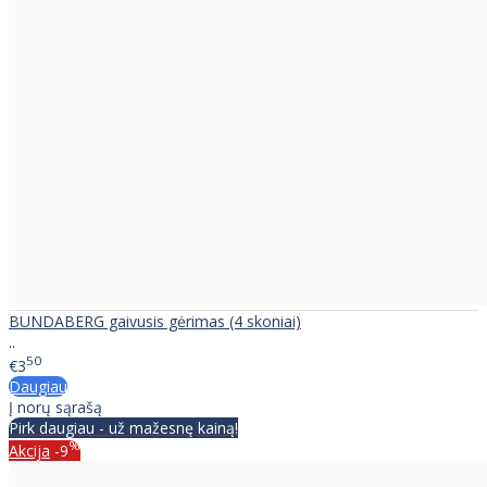
BUNDABERG gaivusis gėrimas (4 skoniai)
..
50
€3
Daugiau
Į norų sąrašą
Pirk daugiau - už mažesnę kainą!
%
Akcija
-9