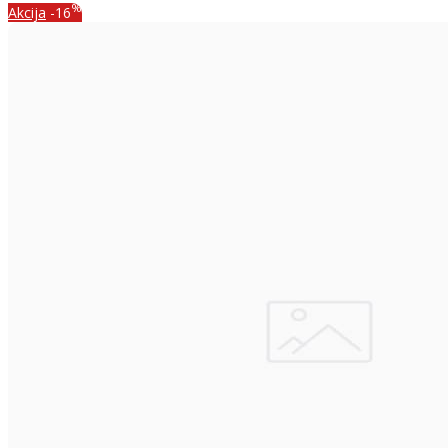
%
Akcija
-16