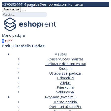
+37069544414
pagalba@eshoprent.com
Kontaktai
Navigacija
Mano paskyra
00
€0
0
Prekių krepšelis tuščias!
Maistas
Konservuotas maistas
Riešutai ir džiovinti vaisiai
Kruopos
Užtepėlės ir padažai
Užkandžiai
Aliejus
Prieskoniai
Saldumynai
Aktyviam gyvenimui
Maisto papildai
Sveikesni užkandžiai