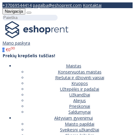
+37069544414
pagalba@eshoprent.com
Kontaktai
Navigacija
Mano paskyra
00
€0
0
Prekių krepšelis tuščias!
Maistas
Konservuotas maistas
Riešutai ir džiovinti vaisiai
Kruopos
Užtepėlės ir padažai
Užkandžiai
Aliejus
Prieskoniai
Saldumynai
Aktyviam gyvenimui
Maisto papildai
Sveikesni užkandžiai