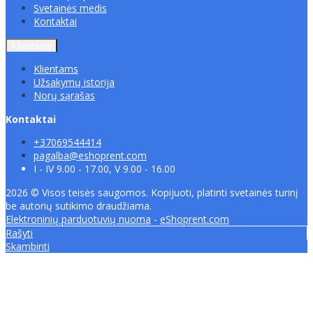
Svetainės medis
Kontaktai
Klientams
Klientams
Užsakymų istorija
Norų sąrašas
Kontaktai
+37069544414
pagalba@eshoprent.com
I - IV 9.00 - 17.00, V 9.00 - 16.00
2026 © Visos teisės saugomos. Kopijuoti, platinti svetainės turinį
be autorių sutikimo draudžiama.
Elektroninių parduotuvių nuoma
-
eShoprent.com
Rašyti
Skambinti