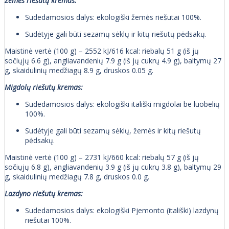
Žemės riešutų kremas:
Sudedamosios dalys: ekologiški žemės riešutai 100%.
Sudėtyje gali būti sezamų sėklų ir kitų riešutų pėdsakų.
Maistinė vertė (100 g) – 2552 kJ/616 kcal: riebalų 51 g (iš jų
sočiųjų 6.6 g), angliavandenių 7.9 g (iš jų cukrų 4.9 g), baltymų 27
g, skaidulinių medžiagų 8.9 g, druskos 0.05 g.
Migdolų riešutų kremas:
Sudedamosios dalys: ekologiški itališki migdolai be luobelių
100%.
Sudėtyje gali būti sezamų sėklų, žemės ir kitų riešutų
pėdsakų.
Maistinė vertė (100 g) – 2731 kJ/660 kcal: riebalų 57 g (iš jų
sočiųjų 6.8 g), angliavandenių 3.9 g (iš jų cukrų 3.8 g), baltymų 29
g, skaidulinių medžiagų 7.8 g, druskos 0.0 g.
Lazdyno riešutų kremas:
Sudedamosios dalys: ekologiški Pjemonto (itališki) lazdynų
riešutai 100%.