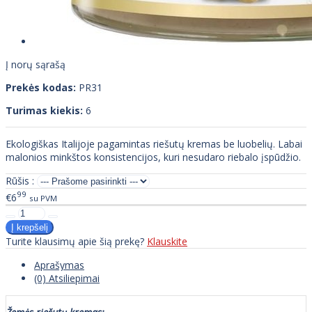
Į norų sąrašą
Prekės kodas:
PR31
Turimas kiekis:
6
Ekologiškas Italijoje pagamintas riešutų kremas be luobelių. Labai
malonios minkštos konsistencijos, kuri nesudaro riebalo įspūdžio.
Rūšis :
99
€6
su PVM
Turite klausimų apie šią prekę?
Klauskite
Aprašymas
(0) Atsiliepimai