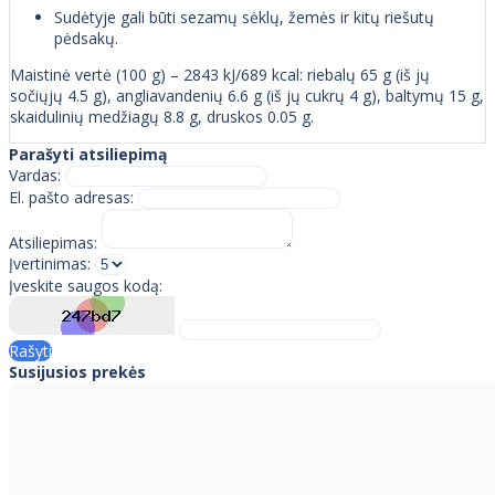
Sudėtyje gali būti sezamų sėklų, žemės ir kitų riešutų
pėdsakų.
Maistinė vertė (100 g) – 2843 kJ/689 kcal: riebalų 65 g (iš jų
sočiųjų 4.5 g), angliavandenių 6.6 g (iš jų cukrų 4 g), baltymų 15 g,
skaidulinių medžiagų 8.8 g, druskos 0.05 g.
Parašyti atsiliepimą
Vardas:
El. pašto adresas:
Atsiliepimas:
Įvertinimas:
Įveskite saugos kodą:
Rašyti
Susijusios prekės