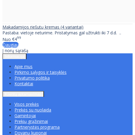
Makadamijos riešutų kremas (4 variantai)
Pastaba: vietoje neturime. Pristatymas gal užtrukti iki 7 d.d. ..
99
Nuo
€4
Daugiau
Į norų sąrašą
Informacija
Apie mus
Pirkimo sąlygos ir taisyklės
Privatumo politika
Kontaktai
Klientų aptarnavimas
Visos prekės
Prekės su nuolaida
Gamintojai
Prekių grąžinimai
Partnerystės programa
Dovanų kuponai