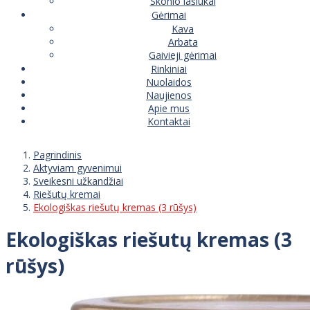
Skonio lašiukai
Gėrimai
Kava
Arbata
Gaivieji gėrimai
Rinkiniai
Nuolaidos
Naujienos
Apie mus
Kontaktai
Pagrindinis
Aktyviam gyvenimui
Sveikesni užkandžiai
Riešutų kremai
Ekologiškas riešutų kremas (3 rūšys)
Ekologiškas riešutų kremas (3
rūšys)